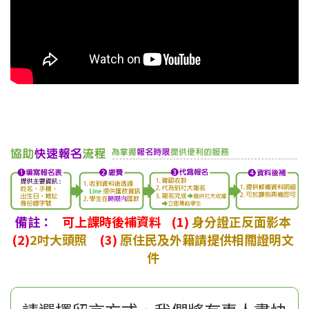
備註：
可上課時後補資料
(1)
身分證正反面影本
(2)
2吋大頭照
(3)
原住民及外籍請提供相關證明文
件