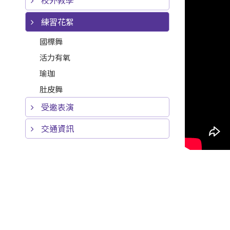
校外教學
練習花絮
國標舞
活力有氧
瑜珈
肚皮舞
受邀表演
交通資訊