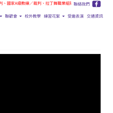
、國家A級教練／裁判、拉丁舞職業組冠軍
聯絡我們
聯歡會
校外教學
練習花絮
受邀表演
交通資訊