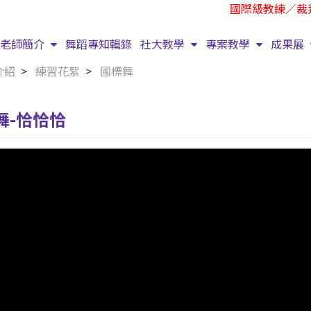
國際級教練／裁判
老師簡介
舞蹈專知輯錄
社大教學
專案教學
成果展
介紹
練習花絮
國標舞
舞-恰恰恰